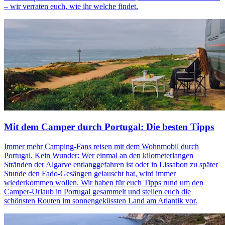
– wir verraten euch, wie ihr welche findet.
Mit dem Camper durch Portugal: Die besten Tipps
Immer mehr Camping-Fans reisen mit dem Wohnmobil durch
Portugal. Kein Wunder: Wer einmal an den kilometerlangen
Stränden der Algarve entlanggefahren ist oder in Lissabon zu später
Stunde den Fado-Gesängen gelauscht hat, wird immer
wiederkommen wollen. Wir haben für euch Tipps rund um den
Camper-Urlaub in Portugal gesammelt und stellen euch die
schönsten Routen im sonnengeküssten Land am Atlantik vor.