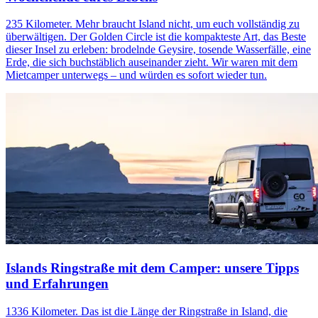
235 Kilometer. Mehr braucht Island nicht, um euch vollständig zu
überwältigen. Der Golden Circle ist die kompakteste Art, das Beste
dieser Insel zu erleben: brodelnde Geysire, tosende Wasserfälle, eine
Erde, die sich buchstäblich auseinander zieht. Wir waren mit dem
Mietcamper unterwegs – und würden es sofort wieder tun.
Islands Ringstraße mit dem Camper: unsere Tipps
und Erfahrungen
1336 Kilometer. Das ist die Länge der Ringstraße in Island, die