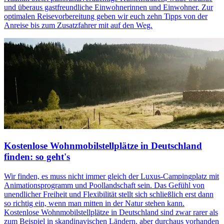
und überaus gastfreundliche Einwohnerinnen und Einwohner. Zur
optimalen Reisevorbereitung geben wir euch zehn Tipps von der
Anreise bis zum Zusatzfahrer mit auf den Weg.
Kostenlose Wohnmobilstellplätze in Deutschland
finden: so geht's
Wir finden, es muss nicht immer gleich der Luxus-Campingplatz mit
Animationsprogramm und Poollandschaft sein. Das Gefühl von
unendlicher Freiheit und Flexibilität stellt sich schließlich erst dann
so richtig ein, wenn man mitten in der Natur stehen kann.
Kostenlose Wohnmobilstellplätze in Deutschland sind zwar rarer als
zum Beispiel in skandinavischen Ländern, aber durchaus vorhanden