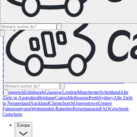
Namibia
Südafrika
Alle Ziele in
Kanada
Calgary
Halifax
Montreal
Toronto
Vancouver
Alle Ziele in den
USA
Las Vegas
Los Angeles
Miami
New York
San
Francisco
Chile
Costa Rica
Alle Reiseziele in
Deutschland
Berlin
Hamburg
Hannover
Köln
Leipzig
München
Stuttgart
Reiseziele in
Frankreich
Korsika
Lyon
Marseilles
Nizza
Paris
Toulouse
Alle
Reiseziele in
Italien
Cagliari
Florenz
Mailand
Rom
Sardinien
Venedig
Alle Reiseziele
in Norwegen
Bergen
Oslo
Alle Reiseziele in
Spanien
Andalusien
Barcelona
Bilbao
Madrid
Sevilla
Valencia
Alle
Reiseziele im Vereinigtem
Königreich
Edinburgh
Glasgow
London
Manchester
Schottland
Alle
Ziele in Australien
Brisbane
Cairns
Melbourne
Perth
Sydney
Alle Ziele
in Neuseeland
Auckland
Christchurch
Queenstown
Unsere
Fahrzeugtypen
Wohnmobil-Ratgeber
Reisemagazin
FAQ
Geschenk
Gutschein
Europa