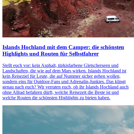
Islands Hochland mit dem Camper: die schönsten
Highlights und Routen für Selbstfahrer
Stellt euch vor: kein Asphalt, türkisfarbene Gletscherseen und
Landschaften, die wie auf dem Mars wirken. Islands Hochland ist
kein Reiseziel für Leute, die auf Nummer sicher gehen wollen,
sondern eins für Outdoor-Fans und Adrenalin-Junkies. Das klingt
genau nach euch? Wir verraten euch, ob ihr Islands Hochland auch
ohne Allrad befahren dürft, welche Reisezeit die Beste ist und
welche Routen die schönsten Highlights zu bieten haben.