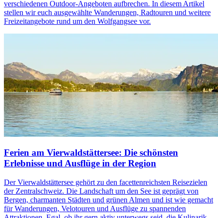
verschiedenen Outdoor-Angeboten aufbrechen. In diesem Artikel
stellen wir euch ausgewählte Wanderungen, Radtouren und weitere
Freizeitangebote rund um den Wolfgangsee vor.
Ferien am Vierwaldstättersee: Die schönsten
Erlebnisse und Ausflüge in der Region
Der Vierwaldstättersee gehört zu den facettenreichsten Reisezielen
der Zentralschweiz. Die Landschaft um den See ist geprägt von
Bergen, charmanten Städten und grünen Almen und ist wie gemacht
für Wanderungen, Velotouren und Ausflüge zu spannenden
Attraktionen. Egal, ob ihr gern aktiv unterwegs seid, die Kulinarik