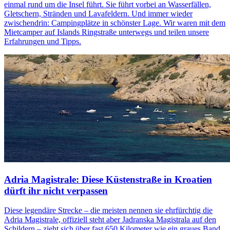
einmal rund um die Insel führt. Sie führt vorbei an Wasserfällen,
Gletschern, Stränden und Lavafeldern. Und immer wieder
zwischendrin: Campingplätze in schönster Lage. Wir waren mit dem
Mietcamper auf Islands Ringstraße unterwegs und teilen unsere
Erfahrungen und Tipps.
Adria Magistrale: Diese Küstenstraße in Kroatien
dürft ihr nicht verpassen
Diese legendäre Strecke – die meisten nennen sie ehrfürchtig die
Adria Magistrale, offiziell steht aber Jadranska Magistrala auf den
Schildern – zieht sich über fast 650 Kilometer wie ein graues Band