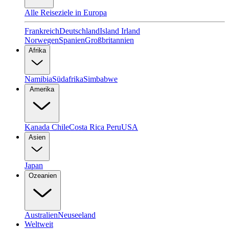
Alle Reiseziele in Europa
Frankreich
Deutschland
Island
Irland
Norwegen
Spanien
Großbritannien
Afrika
Namibia
Südafrika
Simbabwe
Amerika
Kanada
Chile
Costa Rica
Peru
USA
Asien
Japan
Ozeanien
Australien
Neuseeland
Weltweit