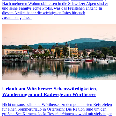
Nach mehreren Wohnmobilreisen in die Schweizer Alpen sind er
und seine Familys echte Profis, was das Freistehen angeht. In
diesem Artikel hat er die wichtigsten Infos für euch
zusammengefasst.
Urlaub am Wörthersee: Sehenswürdigkeiten,
Wanderungen und Radwege am Wörthersee
Nicht umsonst zählt der Wörthersee zu den populärsten Reisezielen
für einen Sommerurlaub in Österreich: Die Region rund um den
größten See Kärntens lockt Besucher*innen sowohl mit vielseitigen