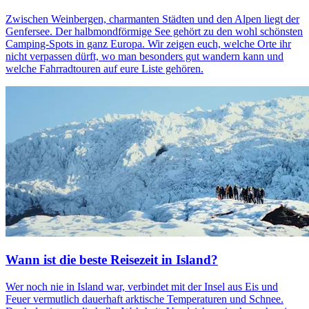
Zwischen Weinbergen, charmanten Städten und den Alpen liegt der
Genfersee. Der halbmondförmige See gehört zu den wohl schönsten
Camping-Spots in ganz Europa. Wir zeigen euch, welche Orte ihr
nicht verpassen dürft, wo man besonders gut wandern kann und
welche Fahrradtouren auf eure Liste gehören.
Wann ist die beste Reisezeit in Island?
Wer noch nie in Island war, verbindet mit der Insel aus Eis und
Feuer vermutlich dauerhaft arktische Temperaturen und Schnee.