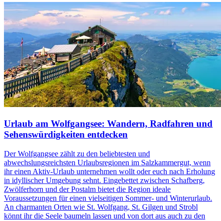
Urlaub am Wolfgangsee: Wandern, Radfahren und
Sehenswürdigkeiten entdecken
Der Wolfgangsee zählt zu den beliebtesten und
abwechslungsreichsten Urlaubsregionen im Salzkammergut, wenn
ihr einen Aktiv-Urlaub unternehmen wollt oder euch nach Erholung
in idyllischer Umgebung sehnt. Eingebettet zwischen Schafberg,
Zwölferhorn und der Postalm bietet die Region ideale
Voraussetzungen für einen vielseitigen Sommer- und Winterurlaub.
An charmanten Orten wie St. Wolfgang, St. Gilgen und Strobl
könnt ihr die Seele baumeln lassen und von dort aus auch zu den