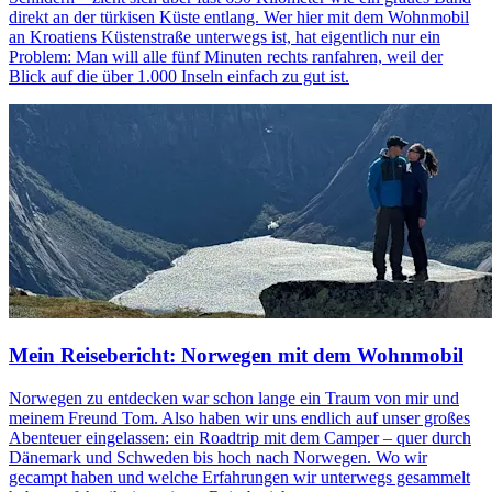
direkt an der türkisen Küste entlang. Wer hier mit dem Wohnmobil
an Kroatiens Küstenstraße unterwegs ist, hat eigentlich nur ein
Problem: Man will alle fünf Minuten rechts ranfahren, weil der
Blick auf die über 1.000 Inseln einfach zu gut ist.
Mein Reisebericht: Norwegen mit dem Wohnmobil
Norwegen zu entdecken war schon lange ein Traum von mir und
meinem Freund Tom. Also haben wir uns endlich auf unser großes
Abenteuer eingelassen: ein Roadtrip mit dem Camper – quer durch
Dänemark und Schweden bis hoch nach Norwegen. Wo wir
gecampt haben und welche Erfahrungen wir unterwegs gesammelt