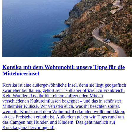
Korsika mit dem Wohnmobil: unsere Tipps für die
Mittelmeerinsel
Korsika ist eine außergewöhnliche Insel, denn sie liegt geografisch
zwar eher bei Italien, gehört seit 1768 aber offiziell zu Frankreich.
Kein Wunder, dass ihr hier einem aufregenden Mix an
verschiedenen Kultureinflüssen begegnet – und das in schönster
Mittelmeer-Kulisse. Wir verraten euch, was ihr beachten solltet,
wenn ihr Korsika mit dem Wohnmobil erkunden wollt und klären,
ob das Freistehen erlaubt ist. Außerdem geben wir Tipps rund um
das Campen mit Hunden und Kindern. Das geht nämlich auf
Korsika ganz hervorragend!