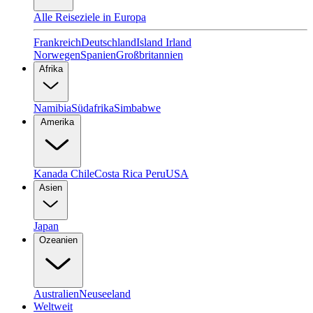
Alle Reiseziele in Europa
Frankreich
Deutschland
Island
Irland
Norwegen
Spanien
Großbritannien
Afrika
Namibia
Südafrika
Simbabwe
Amerika
Kanada
Chile
Costa Rica
Peru
USA
Asien
Japan
Ozeanien
Australien
Neuseeland
Weltweit