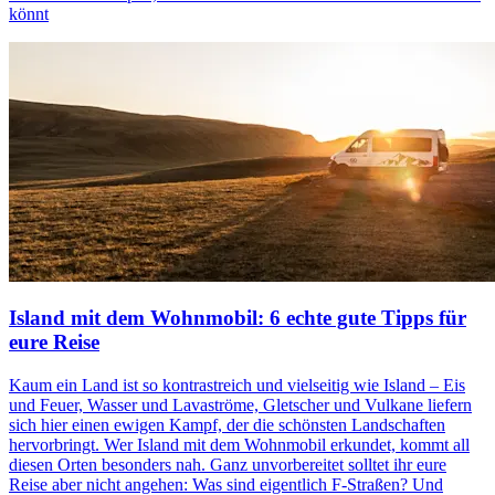
könnt
Island mit dem Wohnmobil: 6 echte gute Tipps für
eure Reise
Kaum ein Land ist so kontrastreich und vielseitig wie Island – Eis
und Feuer, Wasser und Lavaströme, Gletscher und Vulkane liefern
sich hier einen ewigen Kampf, der die schönsten Landschaften
hervorbringt. Wer Island mit dem Wohnmobil erkundet, kommt all
diesen Orten besonders nah. Ganz unvorbereitet solltet ihr eure
Reise aber nicht angehen: Was sind eigentlich F-Straßen? Und