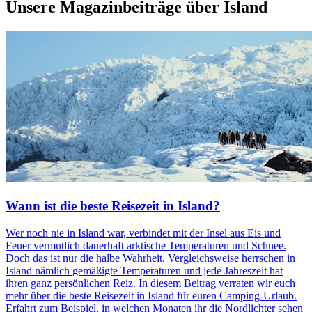
Unsere Magazinbeiträge über
Island
Wann ist die beste Reisezeit in Island?
Wer noch nie in Island war, verbindet mit der Insel aus Eis und
Feuer vermutlich dauerhaft arktische Temperaturen und Schnee.
Doch das ist nur die halbe Wahrheit. Vergleichsweise herrschen in
Island nämlich gemäßigte Temperaturen und jede Jahreszeit hat
ihren ganz persönlichen Reiz. In diesem Beitrag verraten wir euch
mehr über die beste Reisezeit in Island für euren Camping-Urlaub.
Erfahrt zum Beispiel, in welchen Monaten ihr die Nordlichter sehen