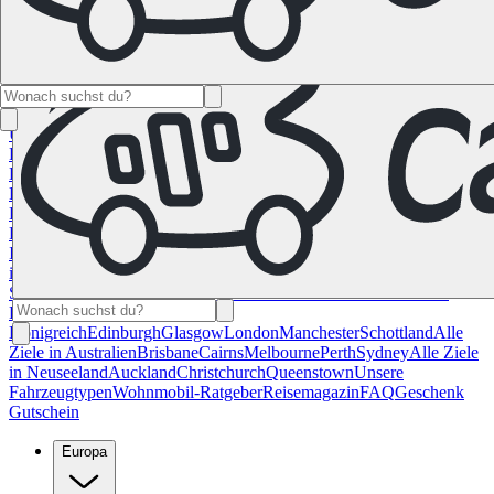
Namibia
Südafrika
Alle Ziele in
Kanada
Calgary
Halifax
Montreal
Toronto
Vancouver
Alle Ziele in den
USA
Las Vegas
Los Angeles
Miami
New York
San
Francisco
Chile
Costa Rica
Alle Reiseziele in
Deutschland
Berlin
Hamburg
Hannover
Köln
Leipzig
München
Stuttgart
Reiseziele in
Frankreich
Korsika
Lyon
Marseilles
Nizza
Paris
Toulouse
Alle
Reiseziele in
Italien
Cagliari
Florenz
Mailand
Rom
Sardinien
Venedig
Alle Reiseziele
in Norwegen
Bergen
Oslo
Alle Reiseziele in
Spanien
Andalusien
Barcelona
Bilbao
Madrid
Sevilla
Valencia
Alle
Reiseziele im Vereinigtem
Königreich
Edinburgh
Glasgow
London
Manchester
Schottland
Alle
Ziele in Australien
Brisbane
Cairns
Melbourne
Perth
Sydney
Alle Ziele
in Neuseeland
Auckland
Christchurch
Queenstown
Unsere
Fahrzeugtypen
Wohnmobil-Ratgeber
Reisemagazin
FAQ
Geschenk
Gutschein
Europa