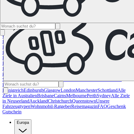
Namibia
Südafrika
Alle Ziele in
Kanada
Calgary
Halifax
Montreal
Toronto
Vancouver
Alle Ziele in den
USA
Las Vegas
Los Angeles
Miami
New York
San
Francisco
Chile
Costa Rica
Alle Reiseziele in
Deutschland
Berlin
Hamburg
Hannover
Köln
Leipzig
München
Stuttgart
Reiseziele in
Frankreich
Korsika
Lyon
Marseilles
Nizza
Paris
Toulouse
Alle
Reiseziele in
Italien
Cagliari
Florenz
Mailand
Rom
Sardinien
Venedig
Alle Reiseziele
in Norwegen
Bergen
Oslo
Alle Reiseziele in
Spanien
Andalusien
Barcelona
Bilbao
Madrid
Sevilla
Valencia
Alle
Reiseziele im Vereinigtem
Königreich
Edinburgh
Glasgow
London
Manchester
Schottland
Alle
Ziele in Australien
Brisbane
Cairns
Melbourne
Perth
Sydney
Alle Ziele
in Neuseeland
Auckland
Christchurch
Queenstown
Unsere
Fahrzeugtypen
Wohnmobil-Ratgeber
Reisemagazin
FAQ
Geschenk
Gutschein
Europa