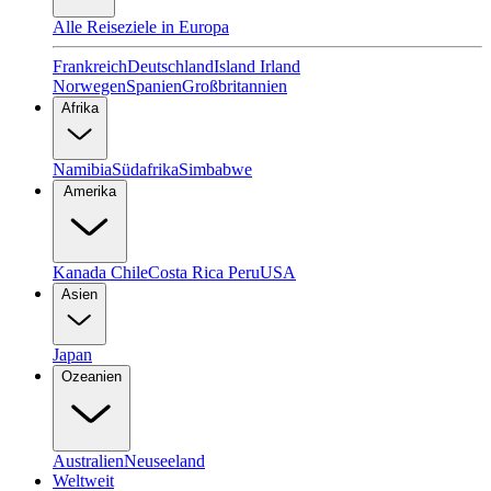
Alle Reiseziele in Europa
Frankreich
Deutschland
Island
Irland
Norwegen
Spanien
Großbritannien
Afrika
Namibia
Südafrika
Simbabwe
Amerika
Kanada
Chile
Costa Rica
Peru
USA
Asien
Japan
Ozeanien
Australien
Neuseeland
Weltweit