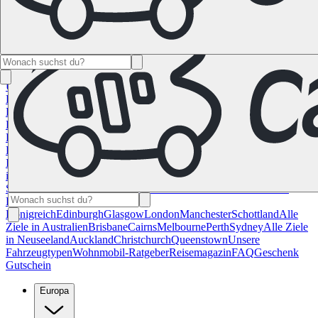
Namibia
Südafrika
Alle Ziele in
Kanada
Calgary
Halifax
Montreal
Toronto
Vancouver
Alle Ziele in den
USA
Las Vegas
Los Angeles
Miami
New York
San
Francisco
Chile
Costa Rica
Alle Reiseziele in
Deutschland
Berlin
Hamburg
Hannover
Köln
Leipzig
München
Stuttgart
Reiseziele in
Frankreich
Korsika
Lyon
Marseilles
Nizza
Paris
Toulouse
Alle
Reiseziele in
Italien
Cagliari
Florenz
Mailand
Rom
Sardinien
Venedig
Alle Reiseziele
in Norwegen
Bergen
Oslo
Alle Reiseziele in
Spanien
Andalusien
Barcelona
Bilbao
Madrid
Sevilla
Valencia
Alle
Reiseziele im Vereinigtem
Königreich
Edinburgh
Glasgow
London
Manchester
Schottland
Alle
Ziele in Australien
Brisbane
Cairns
Melbourne
Perth
Sydney
Alle Ziele
in Neuseeland
Auckland
Christchurch
Queenstown
Unsere
Fahrzeugtypen
Wohnmobil-Ratgeber
Reisemagazin
FAQ
Geschenk
Gutschein
Europa