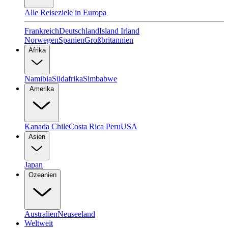
Alle Reiseziele in Europa
Frankreich
Deutschland
Island
Irland
Norwegen
Spanien
Großbritannien
Afrika
Namibia
Südafrika
Simbabwe
Amerika
Kanada
Chile
Costa Rica
Peru
USA
Asien
Japan
Ozeanien
Australien
Neuseeland
Weltweit