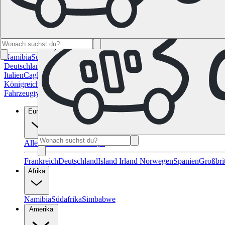
Namibia
Südafrika
Alle Ziele in Kanada
Calgary
Halifax
Montreal
Toron
Deutschland
Berlin
Hamburg
Hannover
Köln
Leipzig
München
Stuttgart
Italien
Cagliari
Florenz
Mailand
Rom
Sardinien
Venedig
Alle Reiseziele 
Königreich
Edinburgh
Glasgow
London
Manchester
Schottland
Alle Zie
Fahrzeugtypen
Wohnmobil-Ratgeber
Reisemagazin
FAQ
Geschenk Gut
Europa
Alle Reiseziele in Europa
Frankreich
Deutschland
Island
Irland
Norwegen
Spanien
Großbri
Afrika
Namibia
Südafrika
Simbabwe
Amerika