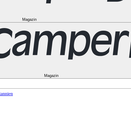
Magazin
to
Vancouver
Alle Ziele in den USA
Las Vegas
Los Angeles
Miami
New Y
Alle Reiseziele in Frankreich
Korsika
Lyon
Marseilles
Nizza
Paris
Toulous
in Norwegen
Bergen
Oslo
Alle Reiseziele in Spanien
Andalusien
Barcelon
le in Australien
Brisbane
Cairns
Melbourne
Perth
Sydney
Alle Ziele in Ne
schein
Magazin
tannien