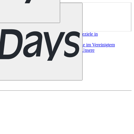
ork
San Francisco
Chile
Costa Rica
Alle Reiseziele in
e
Alle Reiseziele in
a
Bilbao
Madrid
Sevilla
Valencia
Alle Reiseziele im Vereinigtem
useeland
Auckland
Christchurch
Queenstown
Unsere