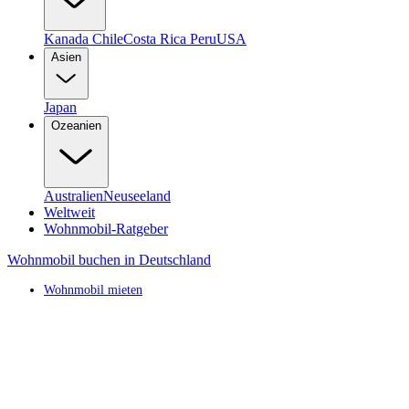
Kanada
Chile
Costa Rica
Peru
USA
Asien
Japan
Ozeanien
Australien
Neuseeland
Weltweit
Wohnmobil-Ratgeber
Wohnmobil buchen in Deutschland
Wohnmobil mieten