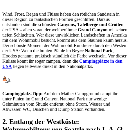
Wind, Frost, Regen und Flüsse haben den rötlichen Sandstein in
dieser Region zu fantastischen Formen geschliffen. Daraus
entstanden sind die schönsten
Canyons, Tafelberge und Grotten
der USA – allen voran der weltberühmte
Grand Canyon
mit seinen
tiefen Schluchten. Wer diese unwirklichen Landschaften in Amerika
mit dem Wohnmobil besucht, kommt aus dem Staunen kaum heraus.
Der schönste Moment der Wohnmobil-Rundreise durch den Westen
der USA: Wenn die bunten Pfahle im
Bryce National Park
,
Hoodos genannt, praktisch stündlich die Farbe wechseln. Vor dieser
Kulisse könnt ihr sogar campen, denn die
Campingplätze in den
USA
liegen teilweise direkt in den Nationalparks.
Campingplatz-Tipp:
Auf dem Mather Campground campt ihr
unter Pinien im Grand Canyon National Park nur wenige
Gehminuten vom Shuttle entfernt; ohne Strom, Wasser und
Abwasser. WC, Duschen und Dump Station vorhanden.
2. Entlang der Westküste:
Wohnmobiltour von Seattle nach L.A. (3