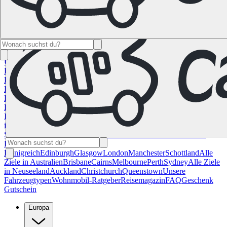
Namibia
Südafrika
Alle Ziele in
Kanada
Calgary
Halifax
Montreal
Toronto
Vancouver
Alle Ziele in den
USA
Las Vegas
Los Angeles
Miami
New York
San
Francisco
Chile
Costa Rica
Alle Reiseziele in
Deutschland
Berlin
Hamburg
Hannover
Köln
Leipzig
München
Stuttgart
Reiseziele in
Frankreich
Korsika
Lyon
Marseilles
Nizza
Paris
Toulouse
Alle
Reiseziele in
Italien
Cagliari
Florenz
Mailand
Rom
Sardinien
Venedig
Alle Reiseziele
in Norwegen
Bergen
Oslo
Alle Reiseziele in
Spanien
Andalusien
Barcelona
Bilbao
Madrid
Sevilla
Valencia
Alle
Reiseziele im Vereinigtem
Königreich
Edinburgh
Glasgow
London
Manchester
Schottland
Alle
Ziele in Australien
Brisbane
Cairns
Melbourne
Perth
Sydney
Alle Ziele
in Neuseeland
Auckland
Christchurch
Queenstown
Unsere
Fahrzeugtypen
Wohnmobil-Ratgeber
Reisemagazin
FAQ
Geschenk
Gutschein
Europa