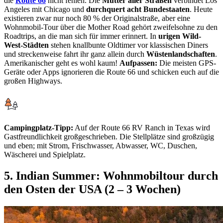
die
Route 66
nicht fehlen. Die
Mutter aller Straßen
verbindet Los
Angeles mit Chicago und
durchquert acht Bundestaaten
. Heute
existieren zwar nur noch 80 % der Originalstraße, aber eine
Wohnmobil-Tour über die Mother Road gehört zweifelsohne zu den
Roadtrips, an die man sich für immer erinnert. In
urigen Wild-
West-Städten
stehen knallbunte Oldtimer vor klassischen Diners
und streckenweise fahrt ihr ganz allein durch
Wüstenlandschaften
.
Amerikanischer geht es wohl kaum!
Aufpassen:
Die meisten GPS-
Geräte oder Apps ignorieren die Route 66 und schicken euch auf die
großen Highways.
Campingplatz-Tipp:
Auf der Route 66 RV Ranch in Texas wird
Gastfreundlichkeit großgeschrieben. Die Stellplätze sind großzügig
und eben; mit Strom, Frischwasser, Abwasser, WC, Duschen,
Wäscherei und Spielplatz.
5. Indian Summer: Wohnmobiltour durch
den Osten der USA (2 – 3 Wochen)