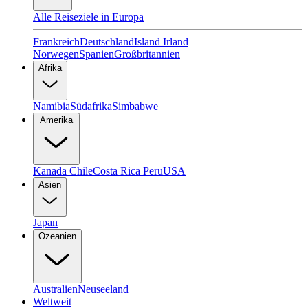
Alle Reiseziele in Europa
Frankreich
Deutschland
Island
Irland
Norwegen
Spanien
Großbritannien
Afrika
Namibia
Südafrika
Simbabwe
Amerika
Kanada
Chile
Costa Rica
Peru
USA
Asien
Japan
Ozeanien
Australien
Neuseeland
Weltweit