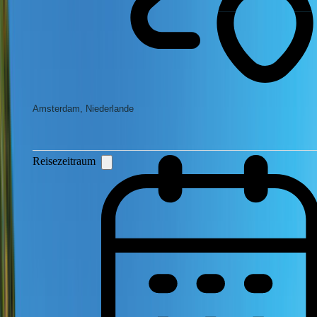
Reisezeitraum