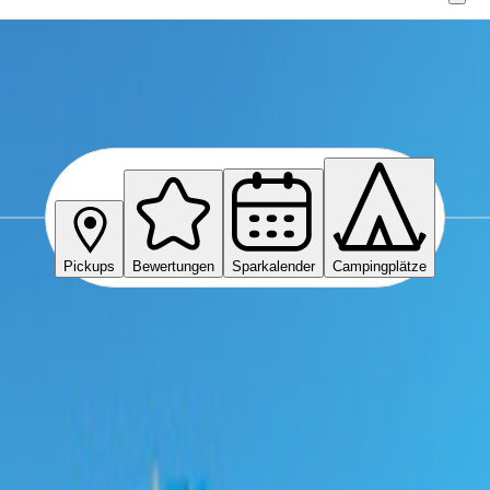
n
Pickups
Bewertungen
Sparkalender
Campingplätze