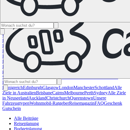
Namibia
Südafrika
Alle Ziele in
Kanada
Calgary
Halifax
Montreal
Toronto
Vancouver
Alle Ziele in den
USA
Las Vegas
Los Angeles
Miami
New York
San
Francisco
Chile
Costa Rica
Alle Reiseziele in
Deutschland
Berlin
Hamburg
Hannover
Köln
Leipzig
München
Stuttgart
Reiseziele in
Frankreich
Korsika
Lyon
Marseilles
Nizza
Paris
Toulouse
Alle
Reiseziele in
Italien
Cagliari
Florenz
Mailand
Rom
Sardinien
Venedig
Alle Reiseziele
in Norwegen
Bergen
Oslo
Alle Reiseziele in
Spanien
Andalusien
Barcelona
Bilbao
Madrid
Sevilla
Valencia
Alle
Reiseziele im Vereinigtem
Königreich
Edinburgh
Glasgow
London
Manchester
Schottland
Alle
Ziele in Australien
Brisbane
Cairns
Melbourne
Perth
Sydney
Alle Ziele
in Neuseeland
Auckland
Christchurch
Queenstown
Unsere
Fahrzeugtypen
Wohnmobil-Ratgeber
Reisemagazin
FAQ
Geschenk
Gutschein
Alle Beiträge
Reiseplanung
Budgetplanung