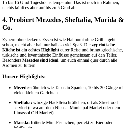
15 bis 16 Grad Tageshöchsttemperatur. Das ist noch im Rahmen,
nachts kühlt es aber auf bis zu 5 Grad ab.
4. Probiert Mezedes, Sheftalia, Marida &
Co.
Zypern ohne leckeres Essen ist wie Halloumi ohne Grill – geht
schon, macht aber halt nur halb so viel Spaß. Die
zypriotische
Küche ist ein echtes Highlight
eurer Reise und bringt griechische,
türkische und levantinische Einflüsse gemeinsam auf den Teller.
Besonders
Mezedes sind ideal
, um euch einmal quer durch alle
Aromen zu futtern.
Unsere Highlights:
Mezedes:
ähnlich wie Tapas in Spanien, 10 bis 20 Gänge mit
vielen kleinen Gerichten
Sheftalia:
würzige Hackfleischröllchen, oft als Streetfood
serviert (etwa auf dem Nicosia Municipal Market oder dem
Limassol Old Market)
Marida:
frittierte Mini-Fischchen, perfekt zu Bier oder
Weißwein