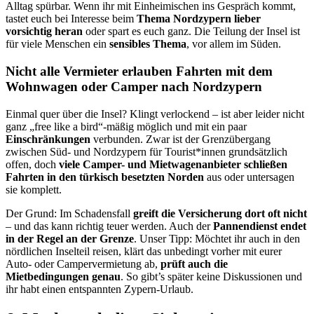
Alltag spürbar. Wenn ihr mit Einheimischen ins Gespräch kommt,
tastet euch bei Interesse beim
Thema Nordzypern lieber
vorsichtig heran
oder spart es euch ganz. Die Teilung der Insel ist
für viele Menschen ein
sensibles Thema
, vor allem im Süden.
Nicht alle Vermieter erlauben Fahrten mit dem
Wohnwagen oder Camper nach Nordzypern
Einmal quer über die Insel? Klingt verlockend – ist aber leider nicht
ganz „free like a bird“-mäßig möglich und mit ein paar
Einschränkungen
verbunden. Zwar ist der Grenzübergang
zwischen Süd- und Nordzypern für Tourist*innen grundsätzlich
offen, doch
viele Camper- und Mietwagenanbieter schließen
Fahrten in den türkisch besetzten Norden
aus oder untersagen
sie komplett.
Der Grund: Im Schadensfall
greift die Versicherung dort oft nicht
– und das kann richtig teuer werden. Auch der
Pannendienst endet
in der Regel an der Grenze
. Unser Tipp: Möchtet ihr auch in den
nördlichen Inselteil reisen, klärt das unbedingt vorher mit eurer
Auto- oder Campervermietung ab,
prüft auch die
Mietbedingungen genau
. So gibt’s später keine Diskussionen und
ihr habt einen entspannten Zypern-Urlaub.