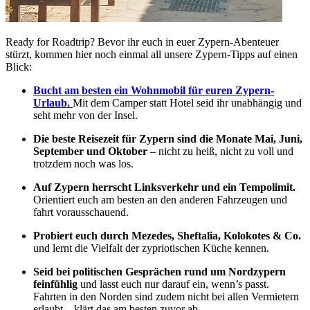
Ready for Roadtrip? Bevor ihr euch in euer Zypern-Abenteuer
stürzt, kommen hier noch einmal all unsere Zypern-Tipps auf einen
Blick:
Bucht am besten ein Wohnmobil für euren Zypern-
Urlaub.
Mit dem Camper statt Hotel seid ihr unabhängig und
seht mehr von der Insel.
Die beste Reisezeit für Zypern sind die Monate Mai, Juni,
September und Oktober
– nicht zu heiß, nicht zu voll und
trotzdem noch was los.
Auf Zypern herrscht Linksverkehr und ein Tempolimit.
Orientiert euch am besten an den anderen Fahrzeugen und
fahrt vorausschauend.
Probiert euch durch Mezedes, Sheftalia, Kolokotes & Co.
und lernt die Vielfalt der zypriotischen Küche kennen.
Seid bei politischen Gesprächen rund um Nordzypern
feinfühlig
und lasst euch nur darauf ein, wenn’s passt.
Fahrten in den Norden sind zudem nicht bei allen Vermietern
erlaubt – klärt das am besten zuvor ab.