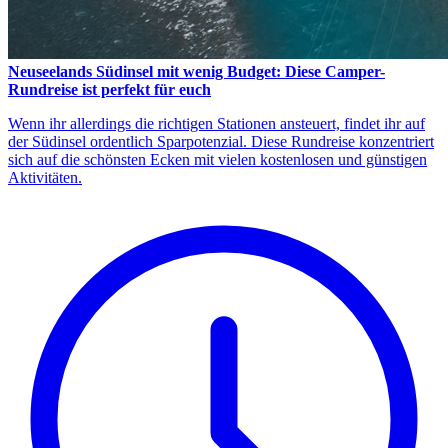
Neuseelands Südinsel mit wenig Budget: Diese Camper-
Rundreise ist perfekt für euch
Wenn ihr allerdings die richtigen Stationen ansteuert, findet ihr auf
der Südinsel ordentlich Sparpotenzial. Diese Rundreise konzentriert
sich auf die schönsten Ecken mit vielen kostenlosen und günstigen
Aktivitäten.